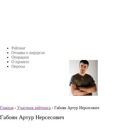
Перейти к основному содержанию
Рейтинг
Главное меню
Отзывы о хирургах
Операции
О проекте
Страницы
Опросы
Главная
›
Участник рейтинга
› Габоян Артур Нерсесович
Вы здесь
Габоян Артур Нерсесович