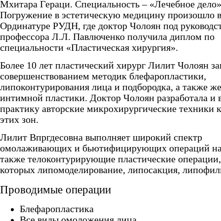
Мхитара Гераци. Специальность – «Лечебное дело»
Погружение в эстетическую медицину произошло в
Ординатуре РУДН, где доктор Чолоян под руководст
профессора Л.Л. Павлюченко получила диплом по
специальности «Пластическая хирургия».
Более 10 лет пластический хирург Лилит Чолоян з
совершенствованием методик блефаропластики,
липоконтурирования лица и подбородка, а также ж
интимной пластики. Доктор Чолоян разработала и 
практику авторские микрохирургические техники 
этих зон.
Лилит Впргдесовна выполняет широкий спектр
омолаживающих и бьютифицирующих операций на 
также телоконтурирующие пластические операции,
которых липомоделирование, липосакция, липофил
Проводимые операции
Блефаропластика
Все виды омоложения лица