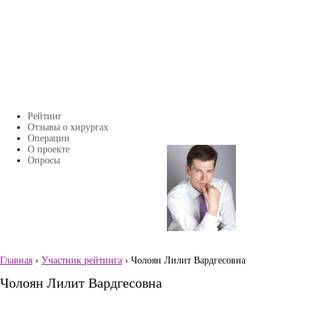
Перейти к основному содержанию
Рейтинг
Главное меню
Отзывы о хирургах
Операции
О проекте
Страницы
Опросы
Главная
›
Участник рейтинга
› Чолоян Лилит Вардгесовна
Вы здесь
Чолоян Лилит Вардгесовна