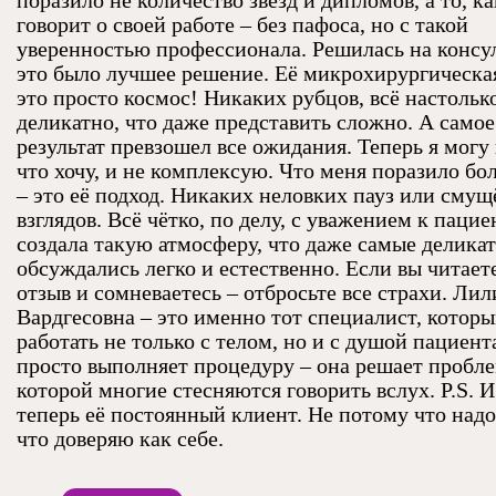
поразило не количество звёзд и дипломов, а то, ка
говорит о своей работе – без пафоса, но с такой
уверенностью профессионала. Решилась на консу
это было лучшее решение. Её микрохирургическа
это просто космос! Никаких рубцов, всё настольк
деликатно, что даже представить сложно. А самое
результат превзошел все ожидания. Теперь я могу 
что хочу, и не комплексую. Что меня поразило бо
– это её подход. Никаких неловких пауз или сму
взглядов. Всё чётко, по делу, с уважением к пацие
создала такую атмосферу, что даже самые делика
обсуждались легко и естественно. Если вы читает
отзыв и сомневаетесь – отбросьте все страхи. Лил
Вардгесовна – это именно тот специалист, котор
работать не только с телом, но и с душой пациент
просто выполняет процедуру – она решает пробле
которой многие стесняются говорить вслух. P.S. И 
теперь её постоянный клиент. Не потому что надо
что доверяю как себе.