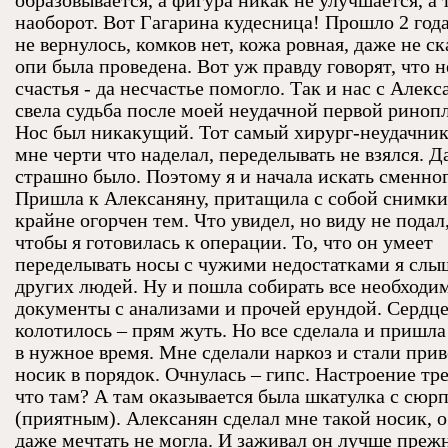
образовывается, а фигура никак не улучшается, а 
наоборот. Вот Гагарина кудесница! Прошло 2 года
не вернулось, комков нет, кожа ровная, даже не с
опи была проведена. Вот уж правду говорят, что 
счастья - да несчастье помогло. Так и нас с Алек
свела судьба после моей неудачной первой риноп
Нос был никакущий. Тот самый хирург-неудачник
мне черти что наделал, переделывать не взялся. Д
страшно было. Поэтому я и начала искать сменног
Пришла к Алексаняну, притащила с собой снимки
крайне огорчен тем. Что увидел, но виду не подал,
чтобы я готовилась к операции. То, что он умеет
переделывать носы с чужими недостатками я слы
других людей. Ну и пошла собирать все необходи
документы с анализами и прочей ерундой. Сердц
колотилось – прям жуть. Но все сделала и пришла
в нужное время. Мне сделали наркоз и стали при
носик в порядок. Очнулась – гипс. Настроение тр
что там? А там оказывается была шкатулка с сюр
(приятным). Алексанян сделал мне такой носик, о
даже мечтать не могла. И заживал он лучше прежн