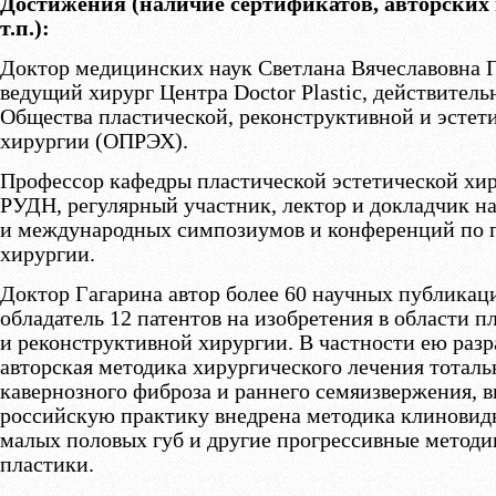
Достижения (наличие сертификатов, авторских
т.п.):
Доктор медицинских наук Светлана Вячеславовна Г
ведущий хирург Центра Doctor Plastic, действител
Общества пластической, реконструктивной и эстет
хирургии (ОПРЭХ).
Профессор кафедры пластической эстетической хи
РУДН, регулярный участник, лектор и докладчик 
и международных симпозиумов и конференций по 
хирургии.
Доктор Гагарина автор более 60 научных публикац
обладатель 12 патентов на изобретения в области п
и реконструктивной хирургии. В частности ею разр
авторская методика хирургического лечения тоталь
кавернозного фиброза и раннего семяизвержения, в
российскую практику внедрена методика клиновид
малых половых губ и другие прогрессивные метод
пластики.