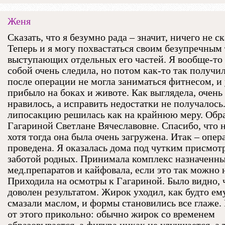
Женя
Сказать, что я безумно рада – значит, ничего не ск
Теперь и я могу похвастаться своим безупречным 
выступающих отдельных его частей. Я вообще-то 
собой очень следила, но потом как-то так получил
после операции не могла заниматься фитнесом, и
прибыло на боках и животе. Как выглядела, очень
нравилось, а исправить недостатки не получалось
липосакцию решилась как на крайнюю меру. Обра
Гагариной Светлане Вячеславовне. Спасибо, что н
хотя тогда она была очень загружена. Итак – опер
проведена. Я оказалась дома под чутким присмот
заботой родных. Принимала комплекс назначенн
мед.препаратов и кайфовала, если это так можно н
Приходила на осмотры к Гагариной. Было видно, 
доволен результатом. Жирок уходил, как будто е
смазали маслом, и формы становились все глаже.
от этого прикольно: обычно жирок со временем