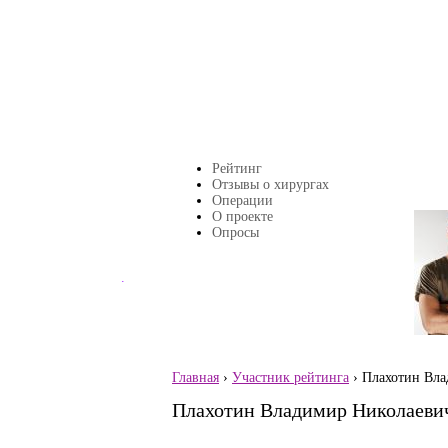
Перейти к основному содержанию
Рейтинг
Главное меню
Отзывы о хирургах
Операции
О проекте
Страницы
Опросы
.
Главная
›
Участник рейтинга
› Плахотин Вла
Вы здесь
Плахотин Владимир Николаеви