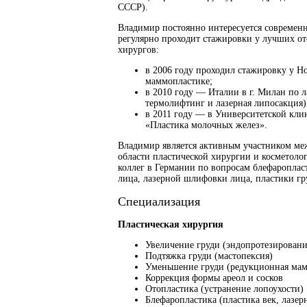
СССР).
Владимир постоянно интересуется современ
регулярно проходит стажировки у лучших о
хирургов:
в 2006 году проходил стажировку у Н
маммопластике;
в 2010 году — Италии в г. Милан по 
термолифтинг и лазерная липосакция)
в 2011 году — в Университетской кли
«Пластика молочных желез».
Владимир является активным участником ме
области пластической хирургии и косметоло
коллег в Германии по вопросам блефароплас
лица, лазерной шлифовки лица, пластики гр
Специализация
Пластическая хирургия
Увеличение груди (эндопротезировани
Подтяжка груди (мастопексия)
Уменьшение груди (редукционная мам
Коррекция формы ареол и сосков
Отопластика (устранение лопоухости)
Блефаропластика (пластика век, лазер