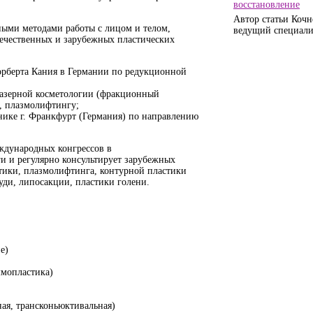
восстановление
Автор статьи Кочн
ными методами работы с лицом и телом,
ведущий специалис
течественных и зарубежных пластических
орберта Кания в Германии по редукционной
лазерной косметологии (фракционный
, плазмолифтингу;
нике г. Франкфурт (Германия) по направлению
ждународных конгрессов в
ги и регулярно консультирует зарубежных
тики, плазмолифтинга, контурной пластики
уди, липосакции, пластики голени.
е)
мопластика)
ная, трансконьюктивальная)