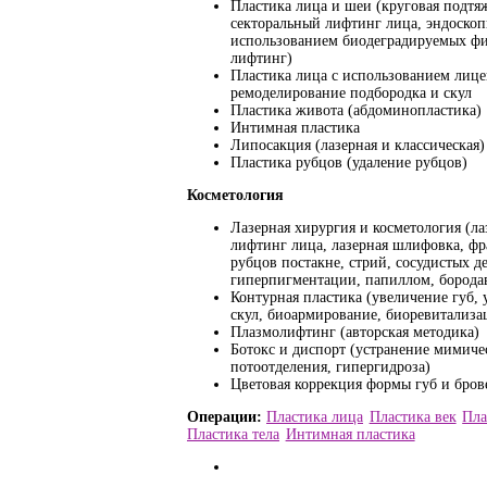
Пластика лица и шеи (круговая подт
секторальный лифтинг лица, эндоскоп
использованием биодеградируемых фик
лифтинг)
Пластика лица с использованием лице
ремоделирование подбородка и скул
Пластика живота (абдоминопластика)
Интимная пластика
Липосакция (лазерная и классическая)
Пластика рубцов (удаление рубцов)
Косметология
Лазерная хирургия и косметология (л
лифтинг лица, лазерная шлифовка, ф
рубцов постакне, стрий, сосудистых д
гиперпигментации, папиллом, бородаво
Контурная пластика (увеличение губ,
скул, биоармирование, биоревитализа
Плазмолифтинг (авторская методика)
Ботокс и диспорт (устранение мимич
потоотделения, гипергидроза)
Цветовая коррекция формы губ и бров
Пластика лица
Пластика век
Пла
Пластика тела
Интимная пластика