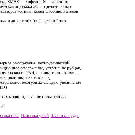
яжка, SMAS — лифтинг, S — лифтинг,
ическая подтяжка лба и средней зоны с
саторов мягких тканей Endotine, нитевой
вых имплантатов Implantech и Porex,
азерное омоложение, нехирургический
ракционное омоложение, устранение рубцов,
ефектов кожи, ТАЭ, ангиом, винных пятен,
к, родинок, кератом и т.д.
 устранение носогубных складок, увеличение
ция)
еских морщин, лечение повышенного
ей
стика носа
Пластика ушей
Пластика груди