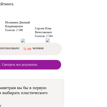
ейтинга
Мельников Дмитрий
Владимирович
Сергеев Илья
Голосов: 2 548
Вячеславович
Голосов: 2 544
роголосовало:
человек
52 160
Смотреть все результаты
раметрам вы бы в первую
и выбирать пластического
г