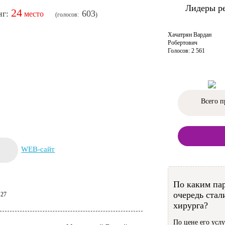
Лидеры р
24
603
Хачатрян Вардан
Робертович
Голосов: 2 561
Всего п
WEB-сайт
По каким па
очередь стал
 27
хирурга?
По цене его услу