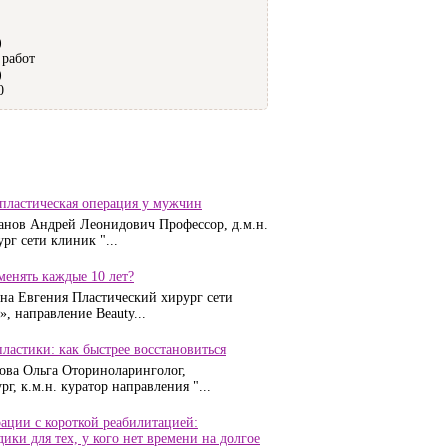
)
 работ
)
0
 пластическая операция у мужчин
анов Андрей Леонидович Профессор, д.м.н.
рг сети клиник "...
енять каждые 10 лет?
на Евгения Пластический хирург сети
, направление Beauty...
ластики: как быстрее восстановиться
ова Ольга Оториноларинголог,
г, к.м.н. куратор направления "...
ации с короткой реабилитацией:
ики для тех, у кого нет времени на долгое