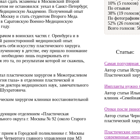
вал сдать экзамены в Московский Второй
10% (5 голосов)
том не остановился: уехал в Санкт-Петербург,
По отзывам
о-Медицинскую Академию. Полученный опыт
38% (19 голосов
 Москву и стать студентом Второго Меда.
По фотографиям
я в Саратовскую Военно-Медицинскую
52% (26 голосов
году.
Всего голосов: 5
ачом в воинских частях г. Оренбурга и в
ый разносторонний медицинский опыт.
ть себя искусству пластического хирурга.
олученному в детстве, ему пришло понимание
Статьи:
ь, необходимо лишь подчеркивать его
 это та, по результатам которой не скажешь,
Самая популярная
Автор статьи Истр
отал пластическим хирургом в Межотраслевом
Пластический хиру
ия глаза» в отделении пластической и
ом доктора медицинских наук, замечательного
Импланты нужно м
 Шухратовича.
Автор статьи Ильи
клиник «Семейная»
тическим хирургом клиники восстановительной
Отеки после риноп
ведующим отделением «Пластическая
Автор статьи Черн
ьного округа г. Москвы № 92 (около Старого
пластический хирур
Пластические опер
 прием в Городской поликлинике г. Москвы
современные метод
е Четвертого главного управления при МЗ