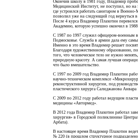
Окончив школу в 1981 году, Владимир пробо
Медицинский Институт, не поступил, но на э
где устроился работать санитаром в Военн
позволил уже на следующий год вернуться в
После 4 курса Владимир Плахотин перевелс
Академию, которую успешно окончил в 1988 
С 1987 по 1997 служил офицером-военным вр
Подмосковье. Служба в армии дала ему сам
Именно в это время Владимир решает посвяти
Благодаря художественному образованию, п
того, что человеческое тело не нужно менят
природную красоту. А самая лучшая операция
что было вмешательство.
С 1997 по 2009 год Владимир Плахотин раб
научно-техническом комплексе «Микрохирург
реконструктивной хирургии, под руководств
пластического хирурга Салиджанова Анвара
С 2009 по 2012 году работал ведущим плас
медицины «Автормед».
В 2012 года Владимир Плахотин работал за
хирургия» в Городской поликлинике Централ
Арбата).
В настоящее время Владимир Плахотин ведет
№ 220 (в прошлом структурное подразделени