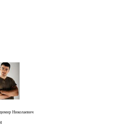
димир Николаевич
ч